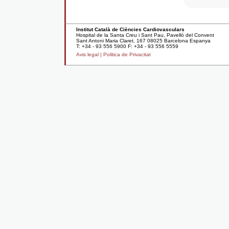
Institut Català de Ciències Cardiovasculars
Hospital de la Santa Creu i Sant Pau, Pavelló del Convent
Sant Antoni Maria Claret, 167 08025 Barcelona Espanya
T: +34 - 93 556 5900 F: +34 - 93 556 5559
Avis legal |
Politica de Privacitat