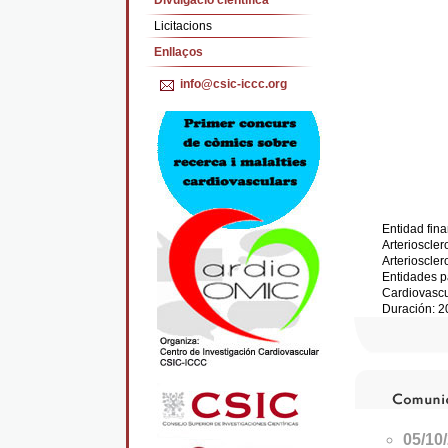
Divulgació cientifica
Licitacions
Enllaços
info@csic-iccc.org
Entidad fin
Arterioscle
Arterioscle
Entidades pa
Cardiovascu
Duración: 
05/10