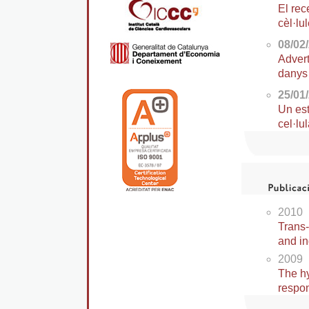
El rec
cèl·lu
08/02
Advert
danys
25/01
Un est
cel·lu
2010
Trans-
and in
2009
The hy
respon