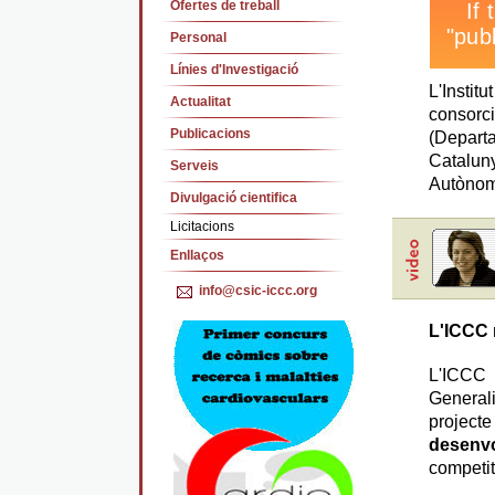
Ofertes de treball
Personal
Línies d'Investigació
L'Insti
Actualitat
consorc
Publicacions
(Depart
Cataluny
Serveis
Autònom
Divulgació cientifica
Licitacions
Enllaços
info@csic-iccc.org
L'ICCC n
L'ICCC 
General
projecte
desenv
competit