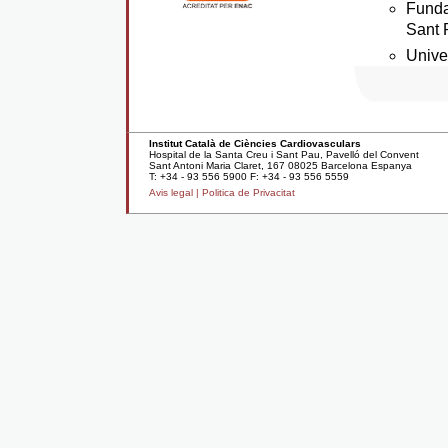
Funda
Sant 
Unive
Institut Català de Ciències Cardiovasculars
Hospital de la Santa Creu i Sant Pau, Pavelló del Convent
Sant Antoni Maria Claret, 167 08025 Barcelona Espanya
T: +34 - 93 556 5900 F: +34 - 93 556 5559
Avis legal |
Politica de Privacitat