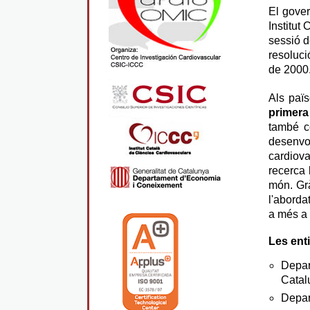
El gover
Institut
sessió d
resoluci
de 2000
Als paï
primera
també c
desenvol
cardiov
recerca 
món. Grà
l'aborda
a més a
Les ent
Depar
Catal
Depar