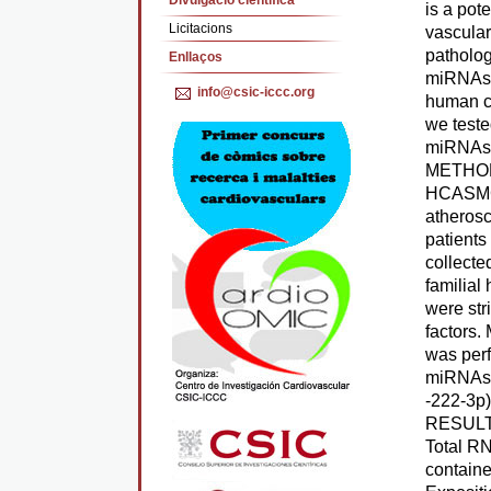
Divulgació cientifica
is a pote
Licitacions
vascular
patholog
Enllaços
miRNAs i
info@csic-iccc.org
human c
we test
miRNAs 
METHO
HCASMC a
atherosc
patients
collecte
familial
were str
factors.
was per
miRNAs e
-222-3p
RESULT
Total R
contain