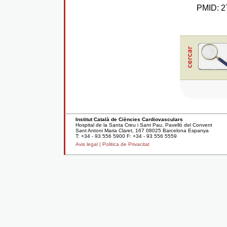
PMID: 27
Institut Català de Ciències Cardiovasculars
Hospital de la Santa Creu i Sant Pau, Pavelló del Convent
Sant Antoni Maria Claret, 167 08025 Barcelona Espanya
T: +34 - 93 556 5900 F: +34 - 93 556 5559
Avis legal |
Politica de Privacitat