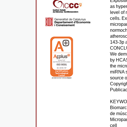
Expositi
as hyper
level of
cells. E
micropar
normocho
atherosc
143-3p a
CONCL
We demon
by HCAS
the micr
miRNA s
source o
Copyrigh
Publicad
KEYWO
Biomarca
de músc
Micropar
cell