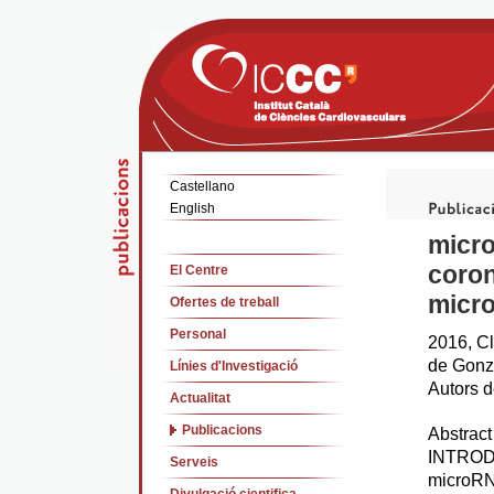
Castellano
English
micro
coron
El Centre
micro
Ofertes de treball
Personal
2016, Cl
de Gonza
Línies d'Investigació
Autors d
Actualitat
Publicacions
Abstract
INTROD
Serveis
microRNA