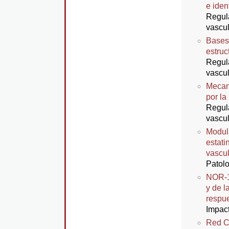
e iden
Regula
vascul
Bases 
estruc
Regula
vascul
Mecani
por la
Regula
vascul
Modula
estati
vascul
Patolo
NOR-1 
y de l
respue
Impact
Red C