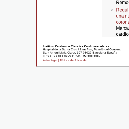
Remode
Regula
una nu
corona
Marca
cardio
Instituto Catalán de Ciencias Cardiovasculares
Hospital de la Santa Creu i Sant Pau, Pavelló del Convent
Sant Antoni Maria Claret, 167 08025 Barcelona España
T: +34 - 93 556 5900 F: +34 - 93 556 5559
Aviso legal |
Pólitica de Privacidad