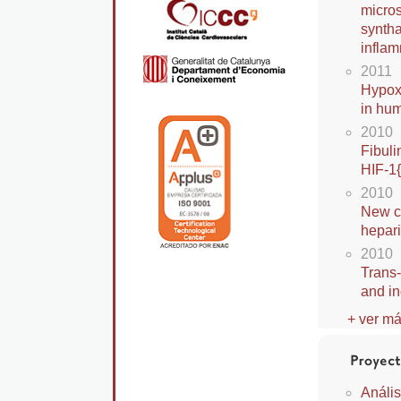
micros
syntha
inflam
2011
Hypoxi
in hum
2010
Fibuli
HIF-1
2010
New ch
hepari
2010
Trans-
and in
+ ver má
Anális