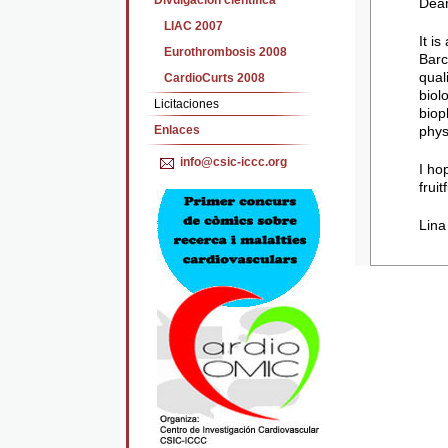
Divulgación cientifica
Dear
LIAC 2007
It i
Eurothrombosis 2008
Barc
qual
CardioCurts 2008
biol
Licitaciones
biop
Enlaces
phys
info@csic-iccc.org
I ho
fruit
Lina