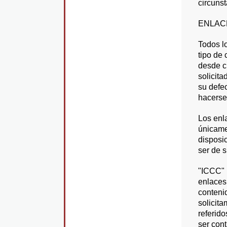
circunst
ENLAC
Todos lo
tipo de 
desde c
solicita
su defe
hacerse 
Los enl
únicamen
disposic
ser de s
"ICCC" 
enlaces
conteni
solicita
referid
ser cont