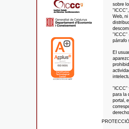
sobre lo
"ICCC", 
Web, ni 
distribu
descompi
"ICCC" d
párrafo 
El usuar
aparezc
prohibid
activida
intelec
"ICCC" v
para la 
portal, 
corresp
derechos
PROTECCIÓ