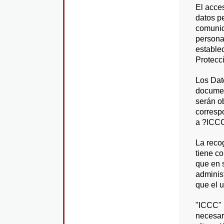
El acce
datos p
comunic
persona
estable
Protecc
Los Dat
documen
serán ob
correspo
a ?ICCC
La reco
tiene co
que en 
administ
que el u
"ICCC" 
necesari