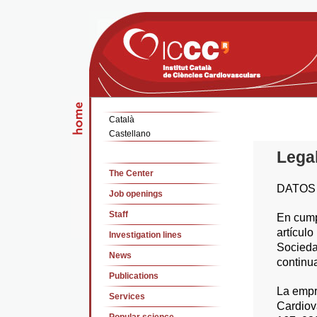
Català
Castellano
Legal
The Center
DATOS 
Job openings
Staff
En cump
artículo
Investigation lines
Socieda
News
continua
Publications
La empre
Services
Cardiov