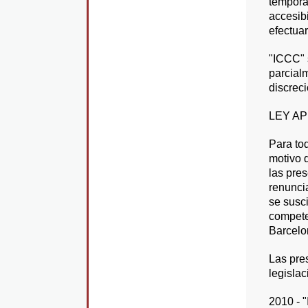
temporal
accesib
efectua
"ICCC" s
parcial
discreci
LEY AP
Para to
motivo d
las pres
renunci
se susc
competen
Barcelo
Las pres
legisla
2010 - "