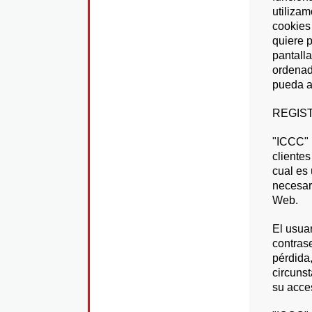
utilizam
cookies
quiere 
pantalla
ordenad
pueda a
REGIS
"ICCC" 
cliente
cual es 
necesar
Web.
El usua
contras
pérdida,
circunst
su acce