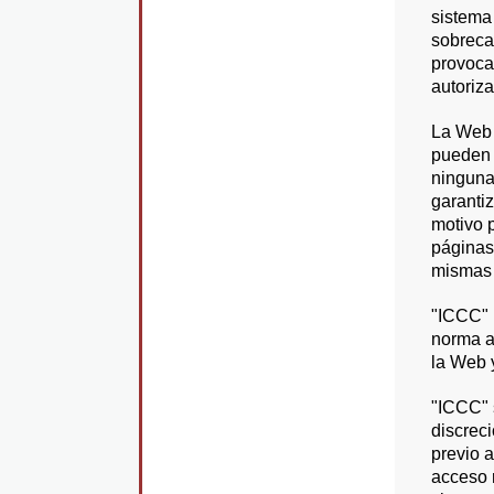
sistema
sobreca
provoca
autoriz
La Web 
pueden 
ninguna
garanti
motivo p
páginas
mismas 
"ICCC" 
norma a
la Web y
"ICCC" 
discrec
previo a
acceso 