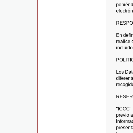
poniénd
electró
RESPO
En defin
realice 
incluid
POLITI
Los Dat
diferent
recogido
RESER
"ICCC" 
previo a
informa
present