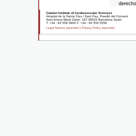
derecho
Catalan Institute of Cardiovascular Sciences
Hospital de la Santa Creu i Sant Pau, Pavelló del Convent
Sant Antoni Maria Claret, 167 08025 Barcelona Spain
T: +34 - 93 556 5900 F: +34 - 93 556 5559
Legal Notices (spanish) |
Privacy Policy (spanish)