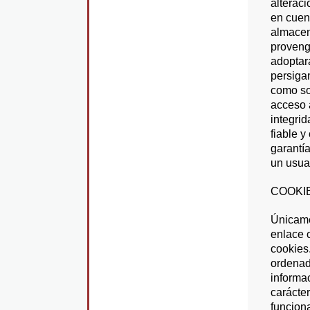
alteraci
en cuent
almacen
proveng
adoptar
persigan
como son
acceso a
integri
fiable y
garantía
un usuar
COOKI
Únicame
enlace o
cookies
ordenad
informac
carácte
funcion