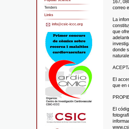
Popular science
167, 08
correo 
Tenders
Links
La info
info@csic-iccc.org
constitu
que ofre
adelante
investig
donde s
naturale
ACEPT
El acce
que en 
PROPI
El códig
fotograf
informa
www.csic