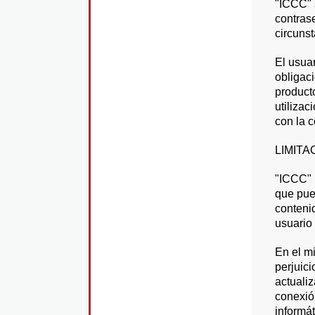
"ICCC" 
contras
circunst
El usuar
obligaci
product
utilizac
con la c
LIMITA
"ICCC" 
que pue
conteni
usuario
En el m
perjuic
actualiz
conexió
informá